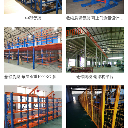
中型货架
收缩悬臂货架 可上门测量设计 可移动拆卸
悬臂货架 每层承重1000KG 多层拆装钢铁架
仓储阁楼 钢结构平台