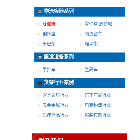
物流容器系列
仓储笼
零件盒/周转箱
钢托盘
物流台车
千层架
堆垛架
搬运设备系列
手推车
登高车
货架行业案例
家具家居行业
汽车汽配行业
五金金属行业
电商物流行业
医疗药品行业
服装布匹行业