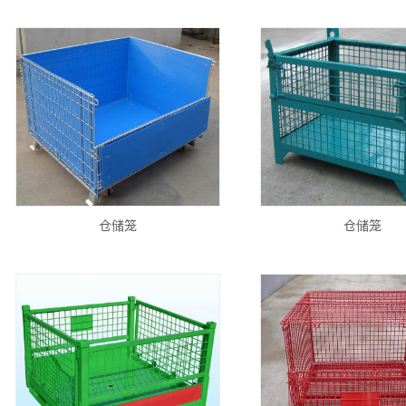
仓储笼
仓储笼