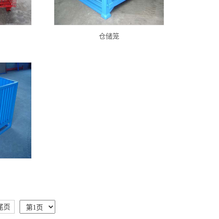
仓储笼
尾页