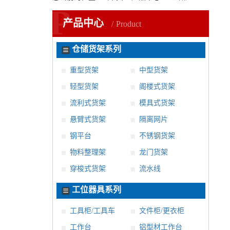
P
产品中心
Product
仓储货架系列
重型货架
中型货架
轻型货架
阁楼式货架
流利式货架
模具式货架
悬臂式货架
隔离网片
钢平台
不锈钢货架
物料整理架
龙门货架
穿梭式货架
流水线
工位器具系列
工具柜/工具车
文件柜/更衣柜
工作台
铝型材工作台