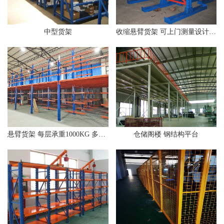
中型货架
收缩悬臂货架 可上门测量设计 可移动拆卸
悬臂货架 每层承重1000KG 多层拆装钢铁架
仓储阁楼 钢结构平台